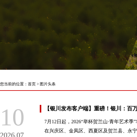
您当前的位置：
首页
>
图片头条
10
【银川发布客户端】重磅！银川：百万
7月12日起，2026“举杯贺兰山·青年艺
在兴庆区、金凤区、西夏区及贺兰县、永宁
2026.07