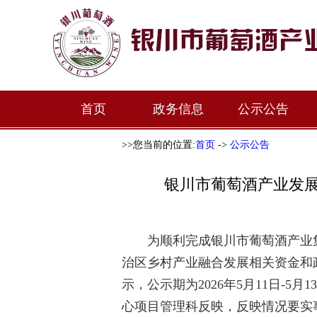
首页
政务信息
公示公告
>>您当前的位置:
首页
->
公示公告
银川市葡萄酒产业发
为顺利完成
银川市葡萄酒
产业
治区乡村产业融合发展相关资金和
示，公示期为
2026
年
5
月
11
日
-5
月
13
心项目管理科
反映，反映情况要实