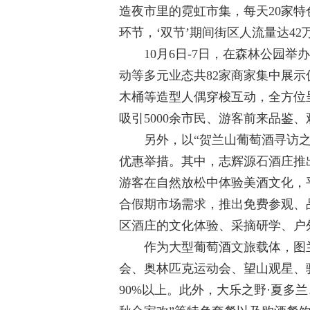
造夜市里的霓虹市集，每天20家特色
环节，‘双节’期间街区人流量达4
10月6日-7日，在森林公园举办
动等多元业态共82家商家集中展
木桶等造型人偶
穿梭
互动，全方位
吸引5000余市民、游客前来品鉴
另外，以“贺兰山葡萄酒寻访之旅
优惠举措。其中，志辉源石酒庄推
游客在自然放松中体验美酒文化，
合假期市场需求，推出免费参观、
区酒庄的文化体验、采摘研学、户
作为大型葡萄酒文旅载体，图兰
会、奥林匹克运动会、望山观星、
90%以上。此外，大乐之野·夏多