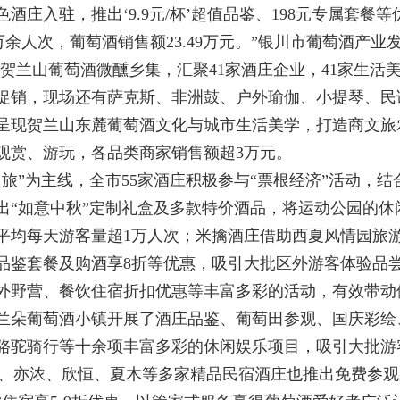
酒庄入驻，推出‘9.9元/杯’超值品鉴、198元专属套
2万余人次，葡萄酒
销售额
23.49万元。”银川市葡萄酒产
贺兰山葡萄酒微醺乡集，汇聚41家酒庄企业，41家生活
示促销，现场还有萨克斯、非洲鼓、户外瑜伽、小提琴、
呈现贺兰山东麓葡萄酒文化与城市生活美学，打造商文旅
、观赏、游玩，各品类商家销售额超3万元。
”为主线，全市55家酒庄积极参与“票根经济”活动，结
出“如意中秋”定制礼盒及多款特价酒品，将运动公园的休
平均每天游客量超1万人次；米擒酒庄借助西夏风情园旅
品鉴套餐及购酒享8折等优惠，吸引大批区外游客体验品
外野营、餐饮住宿折扣优惠等丰富多彩的活动，有效带动
朵葡萄酒小镇开展了酒庄品鉴、葡萄田参观、国庆彩绘
骆驼骑行等十余项丰富多彩的休闲娱乐项目，吸引大批游
兰、亦浓、欣恒、夏木等多家精品民宿酒庄也推出免费参观