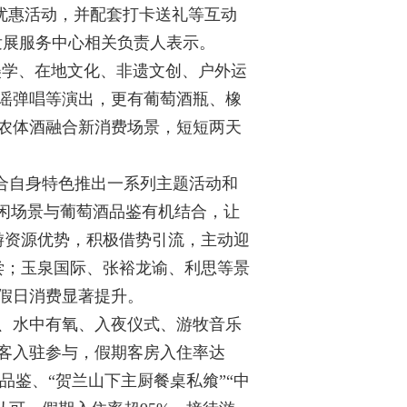
餐等优惠活动，并配套打卡送礼等互动
业发展服务中心相关负责人表示。
美学、在地文化、非遗文创、户外运
民谣弹唱等演出，更有葡萄酒瓶、橡
农体酒融合新消费场景，短短
两天
合自身特色推出一系列主题活动和
闲场景与葡萄酒品鉴有机结合，让
游资源优势，积极借势引流，主动迎
尝；玉泉国际、张裕龙谕、利思等景
假日消费显著提升。
、水中有氧、入夜仪式、游牧音乐
客入驻参与，假期客房入住率达
品鉴、“贺兰山下主厨餐桌私飨”“中