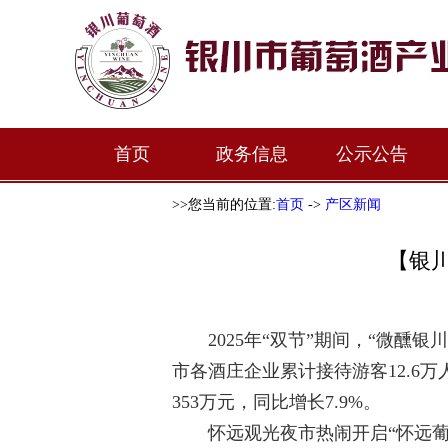
首页
政务信息
公示公告
>>您当前的位置:
首页
->
产区新闻
【银
2025年“双节”期间，“微醺银
市各酒庄企业累计接待游客12.6万人
353万元，同比增长7.9%。
怀远观光夜市
热闹
开启“怀远